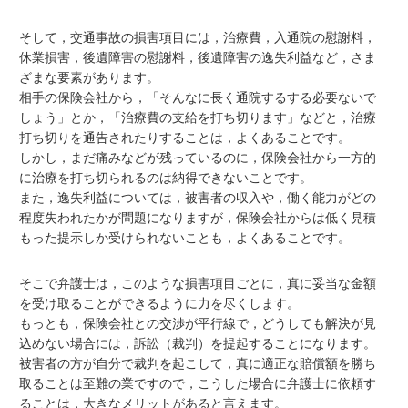
そして，交通事故の損害項目には，治療費，入通院の慰謝料，
休業損害，後遺障害の慰謝料，後遺障害の逸失利益など，さま
ざまな要素があります。
相手の保険会社から，「そんなに長く通院するする必要ないで
しょう」とか，「治療費の支給を打ち切ります」などと，治療
打ち切りを通告されたりすることは，よくあることです。
しかし，まだ痛みなどが残っているのに，保険会社から一方的
に治療を打ち切られるのは納得できないことです。
また，逸失利益については，被害者の収入や，働く能力がどの
程度失われたかが問題になりますが，保険会社からは低く見積
もった提示しか受けられないことも，よくあることです。
そこで弁護士は，このような損害項目ごとに，真に妥当な金額
を受け取ることができるように力を尽くします。
もっとも，保険会社との交渉が平行線で，どうしても解決が見
込めない場合には，訴訟（裁判）を提起することになります。
被害者の方が自分で裁判を起こして，真に適正な賠償額を勝ち
取ることは至難の業ですので，こうした場合に弁護士に依頼す
ることは，大きなメリットがあると言えます。