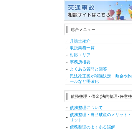
総合メニュー
弁護士紹介
取扱業務一覧
対応エリア
事務所概要
よくある質問と回答
民法改正案が閣議決定 敷金や約
ールなど明確化
債務整理・借金(法的整理･任意整
債務整理について
債務整理・自己破産のメリット・
リット
債務整理のよくある誤解