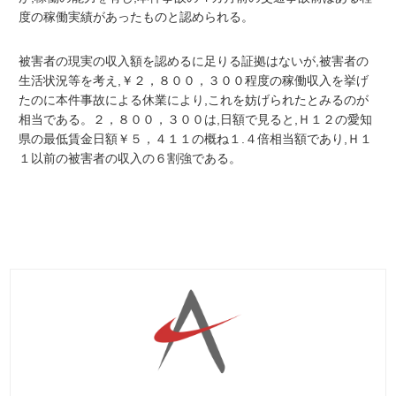
度の稼働実績があったものと認められる。
被害者の現実の収入額を認めるに足りる証拠はないが,被害者の
生活状況等を考え,￥２，８００，３００程度の稼働収入を挙げ
たのに本件事故による休業により,これを妨げられたとみるのが
相当である。２，８００，３００は,日額で見ると,Ｈ１２の愛知
県の最低賃金日額￥５，４１１の概ね１.４倍相当額であり,Ｈ１
１以前の被害者の収入の６割強である。