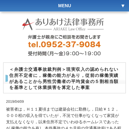
MENU
＜弁護士交通事故裁判例＞現実収入の認められない
住所不定者に，稼働の能力があり，従前の稼働実績
があることから男性労働者の平均賃金の５割相当額
を基準として休業損害を算定した事案
2019/04/09
被害者は，Ｈ１１夏頃までは建築会社に勤務し，日給￥１２，
０００程の収入を得ていたが，不況で仕事がなくなって家賃が
支払えなくなり，以来住所不定でいわゆるホームレスであった
が,稼働の能力を有し,本件事故の４カ月前の交通事故前はある程