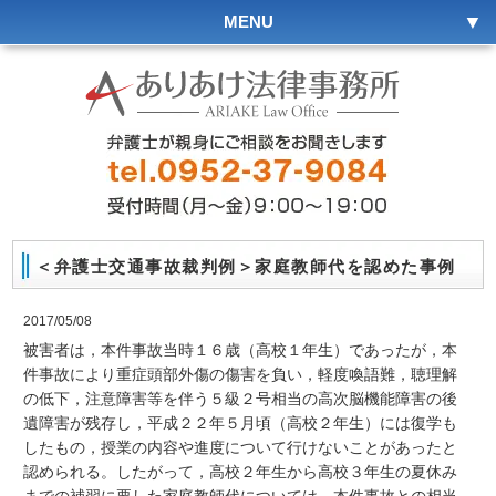
MENU
＜弁護士交通事故裁判例＞家庭教師代を認めた事例
2017/05/08
被害者は，本件事故当時１６歳（高校１年生）であったが，本
件事故により重症頭部外傷の傷害を負い，軽度喚語難，聴理解
の低下，注意障害等を伴う５級２号相当の高次脳機能障害の後
遺障害が残存し，平成２２年５月頃（高校２年生）には復学も
したもの，授業の内容や進度について行けないことがあったと
認められる。したがって，高校２年生から高校３年生の夏休み