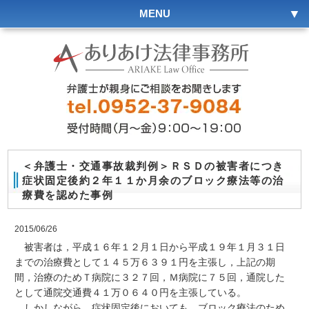
MENU
＜弁護士・交通事故裁判例＞ＲＳＤの被害者につき
症状固定後約２年１１か月余のブロック療法等の治
療費を認めた事例
2015/06/26
被害者は，平成１６年１２月１日から平成１９年１月３１日
までの治療費として１４５万６３９１円を主張し，上記の期
間，治療のためＴ病院に３２７回，Ｍ病院に７５回，通院した
として通院交通費４１万０６４０円を主張している。
しかしながら，症状固定後においても，ブロック療法のため