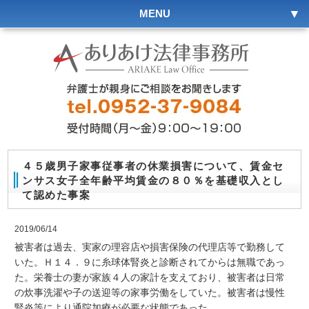
MENU
４５歳男子家事従事者の休業損害について、賃金セ
ンサス女子全年齢平均賃金の８０％を基礎収入とし
て認めた事案
2019/06/14
被害者は過去、実家の理容店や損害保険の代理店等で勤務して
いた。Ｈ１４．９に糸球体腎炎と診断されてからは無職であっ
た。栄養士の妻が家族４人の家計を支えており、被害者は日常
の炊事洗濯や子の送迎等の家事労働をしていた。被害者は慢性
腎炎等により通院加療が必要な状態であった。