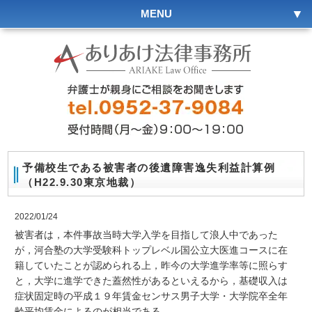
MENU
予備校生である被害者の後遺障害逸失利益計算例
（H22.9.30東京地裁）
2022/01/24
被害者は，本件事故当時大学入学を目指して浪人中であった
が，河合塾の大学受験科トップレベル国公立大医進コースに在
籍していたことが認められる上，昨今の大学進学率等に照らす
と，大学に進学できた蓋然性があるといえるから，基礎収入は
症状固定時の平成１９年賃金センサス男子大学・大学院卒全年
齢平均賃金によるのが相当である。